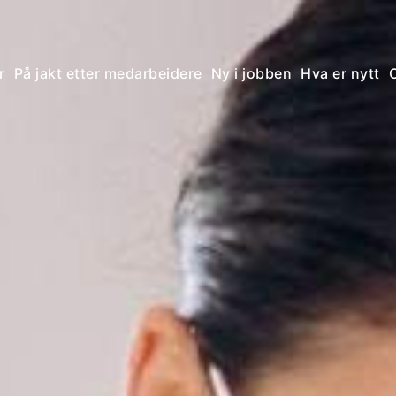
r
På jakt etter medarbeidere
Ny i jobben
Hva er nytt