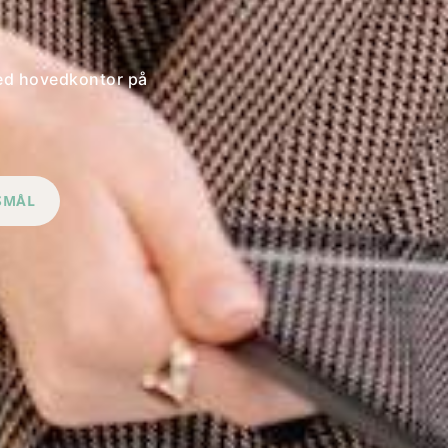
ed hovedkontor på
RSMÅL