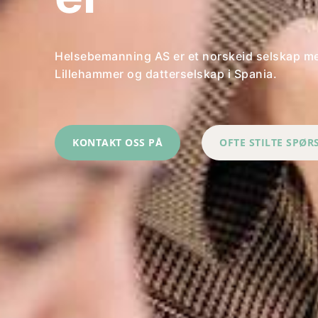
Helsebemanning AS er et norskeid selskap m
Lillehammer og datterselskap i Spania.
KONTAKT OSS PÅ
OFTE STILTE SPØ